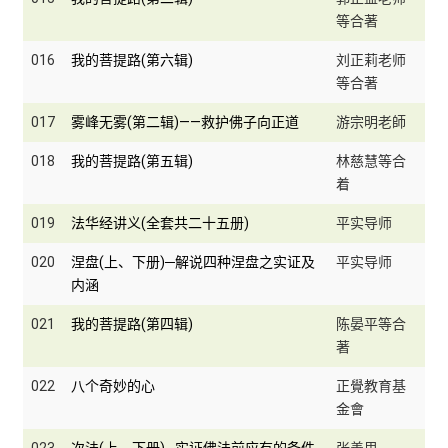
等合著
016
我的菩提路(第六辑)
刘正莉老师
等合著
017
雾峰无雾(第二辑)——救护佛子向正道
游宗明老師
018
我的菩提路(第五辑)
林慈慧等合
着
019
法华经讲义(全套共二十五册)
平实导师
020
涅盘(上、下册)─解说四种涅盘之实证及
平实导师
内涵
021
我的菩提路(第四辑)
陈晏平等合
著
022
八个奇妙的心
正覺教育基
金會