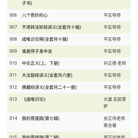
子书)
006
八个奇妙的心
平实导师
007
不退转法轮经讲义(全套共十辑)
平实导师
008
成唯识论释(全套共十辑)
平实导师
009
谁是师子身中虫
平实导师
010
中论正义(上、下册)
孙正德 老师
011
大法鼓经讲义(全套共六册)
平实导师
012
佛藏经讲义(全套共二十一册)
平实导师
013
《成唯识论》
大唐 玄奘菩
萨
014
我的菩提路(第七辑)
余正伟老师
等合著
015
我的菩提路(第二辑)
郭正益老师