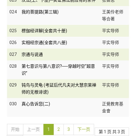
023
次法(上、下册)─实证佛法前应有的条件
张善思
024
我的菩提路(第三辑)
王美伶老师
等合著
025
楞伽经详解(全套共十册)
平实导师
026
实相经宗通(全套共八册)
平实导师
027
宗通与说通
平实导师
028
第七意识与第八意识?──穿越时空“超意
平实导师
识”
029
钝鸟与灵龟 (考証后代凡夫对大慧宗杲禅
平实导师
师的无根诽谤)
030
真心告诉您(二)
正覺教育基
金會
开始
上一页
1
2
3
下一页
第 1 页 共 3 页