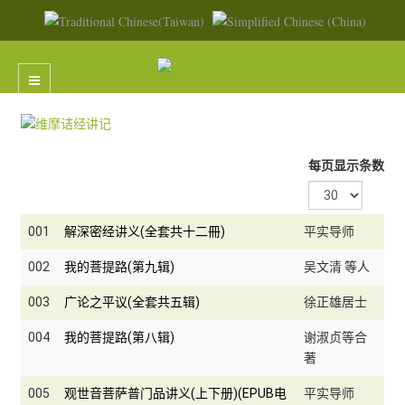
每页显示条数
001
解深密经讲义(全套共十二冊)
平实导师
002
我的菩提路(第九辑)
吴文清 等人
003
广论之平议(全套共五辑)
徐正雄居士
004
我的菩提路(第八辑)
谢淑贞等合
著
005
观世音菩萨普门品讲义(上下册)(EPUB电
平实导师