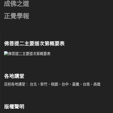
成佛之道
正覺學報
佛菩提二主要道次第概要表
各地講堂
目前各地講堂： 台北、新竹、桃園、台中、嘉義、台南、高雄
版權聲明