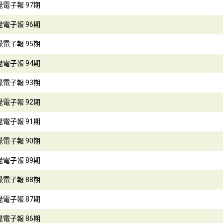
覺電子報 97期
覺電子報 96期
覺電子報 95期
覺電子報 94期
覺電子報 93期
覺電子報 92期
覺電子報 91期
覺電子報 90期
覺電子報 89期
覺電子報 88期
覺電子報 87期
覺電子報 86期