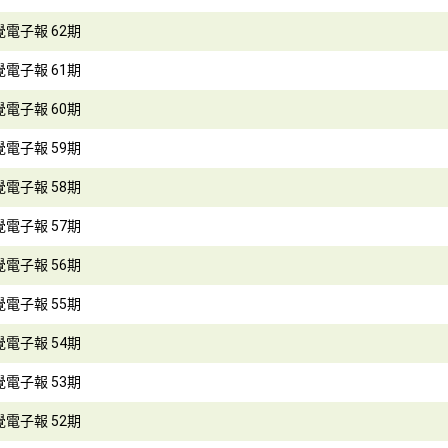
覺電子報 62期
覺電子報 61期
覺電子報 60期
覺電子報 59期
覺電子報 58期
覺電子報 57期
覺電子報 56期
覺電子報 55期
覺電子報 54期
覺電子報 53期
覺電子報 52期