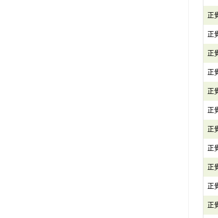
正
正
正
正
正
正
正
正
正
正
正