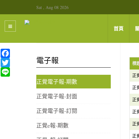
Sat , Aug 08 2026
首頁
Facebook
電子報
Twitter
標
Line
正
正覺電子報-期數
正
正覺電子報-封面
正
正覺電子報-訂閱
正
正
正覺e報-期數
正