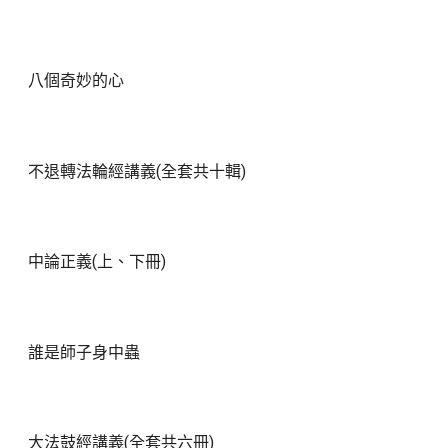
八個奇妙的心
不退轉法輪經講義(全套共十輯)
中論正義(上、下冊)
誰是師子身中蟲
大法鼓經講義(全套共六冊)