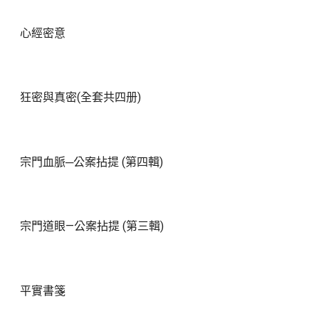
心經密意
狂密與真密(全套共四册)
宗門血脈─公案拈提 (第四輯)
宗門道眼—公案拈提 (第三輯)
平實書箋