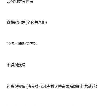
我為何離開廣論
實相經宗通(全套共八冊)
念佛三昧修學次第
宗通與說通
鈍鳥與靈龜 (考証後代凡夫對大慧宗杲禪師的無根誹謗)