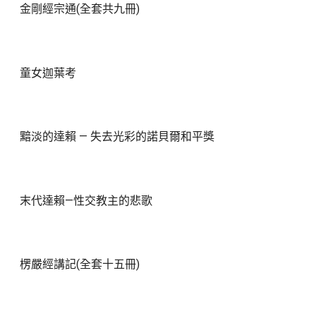
金剛經宗通(全套共九冊)
童女迦葉考
黯淡的達賴 — 失去光彩的諾貝爾和平獎
末代達賴—性交教主的悲歌
楞嚴經講記(全套十五冊)