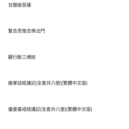
甘願做菩薩
繫念思惟念佛法門
觀行斷三縛結
維摩詰經講記(全套共六册)(繁體中文版)
優婆塞戒經講記(全套共八册)(繁體中文版)