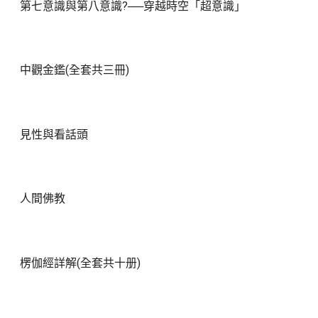
第七意識與第八意識?──穿越時空「超意識」
中觀金鑑(全套共三冊)
見性與看話頭
人間佛教
楞伽經詳解(全套共十册)