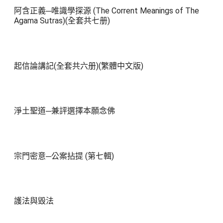
阿含正義─唯識學探源 (The Corrent Meanings of The
Agama Sutras)(全套共七册)
起信論講記(全套共六册)(繁體中文版)
淨土聖道─兼評選擇本願念佛
宗門密意─公案拈提 (第七輯)
護法與毀法